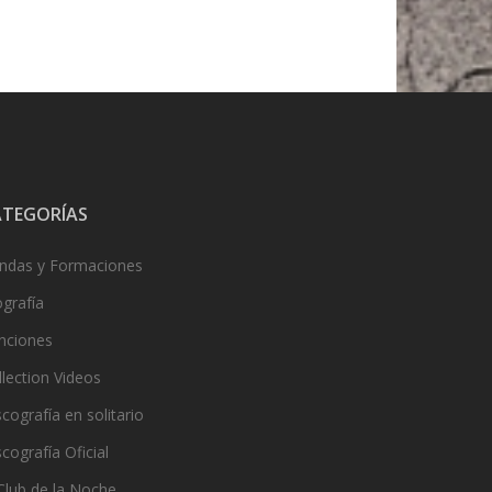
ATEGORÍAS
ndas y Formaciones
ografía
nciones
llection Videos
cografía en solitario
cografía Oficial
 Club de la Noche