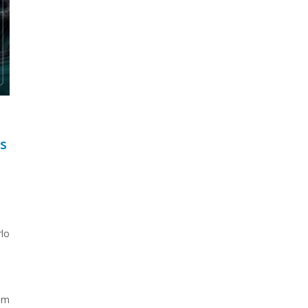
s
rlo
bum