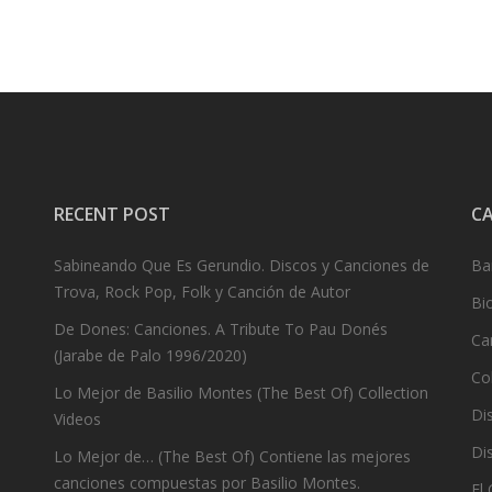
RECENT POST
C
Sabineando Que Es Gerundio. Discos y Canciones de
Ba
Trova, Rock Pop, Folk y Canción de Autor
Bi
De Dones: Canciones. A Tribute To Pau Donés
Ca
(Jarabe de Palo 1996/2020)
Co
Lo Mejor de Basilio Montes (The Best Of) Collection
Dis
Videos
Dis
Lo Mejor de… (The Best Of) Contiene las mejores
canciones compuestas por Basilio Montes.
El