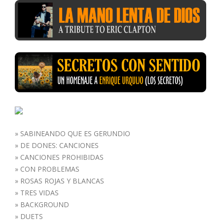
»
SABINEANDO QUE ES GERUNDIO
»
DE DONES: CANCIONES
»
CANCIONES PROHIBIDAS
»
CON PROBLEMAS
»
ROSAS ROJAS Y BLANCAS
»
TRES VIDAS
»
BACKGROUND
»
DUETS