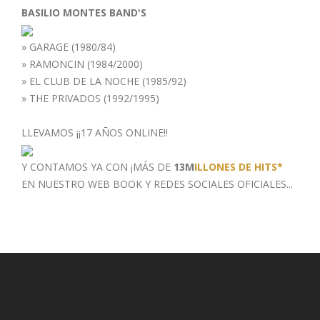
BASILIO MONTES BAND'S
»
GARAGE (1980/84)
»
RAMONCIN (1984/2000)
»
EL CLUB DE LA NOCHE (1985/92)
»
THE PRIVADOS (1992/1995)
LLEVAMOS ¡¡17 AÑOS ONLINE!!
Y CONTAMOS YA CON ¡MÁS DE
13M
ILLONES DE HITS*
EN NUESTRO WEB BOOK
Y REDES SOCIALES OFICIALES...