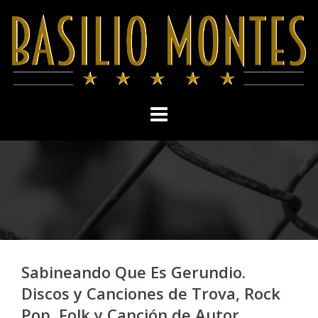
Skip
to
content
Sabineando Que Es Gerundio.
Discos y Canciones de Trova, Rock
Pop, Folk y Canción de Autor