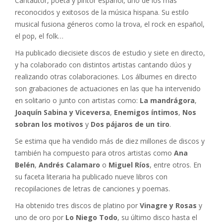
Cantautor, poeta y pintor español, uno de los más
reconocidos y exitosos de la música hispana. Su estilo
musical fusiona géneros como la trova, el rock en español,
el pop, el folk…
Ha publicado diecisiete discos de estudio y siete en directo,
y ha colaborado con distintos artistas cantando dúos y
realizando otras colaboraciones. Los álbumes en directo
son grabaciones de actuaciones en las que ha intervenido
en solitario o junto con artistas como:
La mandrágora
,
Joaquín Sabina y Viceversa
,
Enemigos íntimos
,
Nos
sobran los motivos
y
Dos pájaros de un tiro
.
Se estima que ha vendido más de diez millones de discos y
también ha compuesto para otros artistas como
Ana
Belén
,
Andrés Calamaro
o
Miguel Ríos
, entre otros. En
su faceta literaria ha publicado nueve libros con
recopilaciones de letras de canciones y poemas.
Ha obtenido tres discos de platino por
Vinagre y Rosas
y
uno de oro por
Lo Niego Todo
, su último disco hasta el