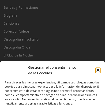
Bandas y Formaciones
Biografía
Canciones
Collection Videos
Discografía en solitario
Discografía Oficial
El Club de la Noche
Garage
Gestionar el consentimiento
Official Stats
de las cookies
Photos
Para ofrecer las mejores experiencias, utilizamos tecnologías como las
cookies para almacenar y/o acceder a la información del dispositivo. El
Ramoncin
consentimiento de estas tecnologías nos permitirá procesar datos
The Privados
como el comportamiento de navegación o las identificaciones únicas
en este sitio. No consentir o retirar el consentimiento, puede afectar
negativamente a ciertas características y funciones.