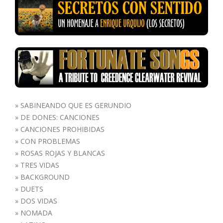
»
SABINEANDO QUE ES GERUNDIO
»
DE DONES: CANCIONES
»
CANCIONES PROHIBIDAS
»
CON PROBLEMAS
»
ROSAS ROJAS Y BLANCAS
»
TRES VIDAS
»
BACKGROUND
»
DUETS
»
DOS VIDAS
»
NOMADA