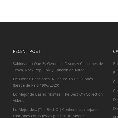
RECENT POST
C
Sabineando Que Es Gerundio. Discos y Canciones de
Ba
Trova, Rock Pop, Folk y Canción de Autor
Bi
De Dones: Canciones. A Tribute To Pau Donés
Ca
(Jarabe de Palo 1996/2020)
Co
Lo Mejor de Basilio Montes (The Best Of) Collection
Dis
Videos
Dis
Lo Mejor de… (The Best Of) Contiene las mejores
canciones compuestas por Basilio Montes.
El