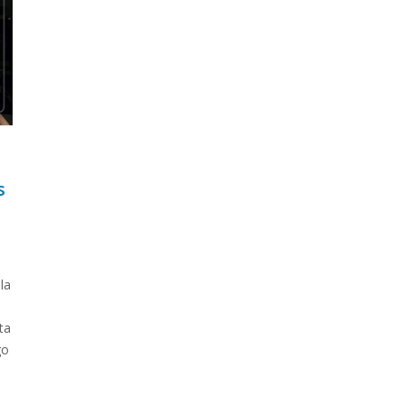
s
la
ta
go