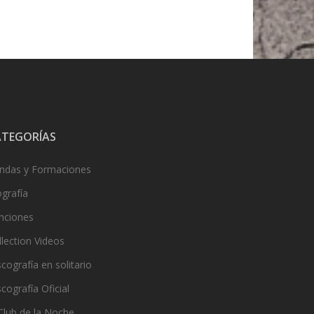
ATEGORÍAS
ndas y Formaciones
ografía
nciones
llection Videos
cografía en solitario
cografía Oficial
 Club de la Noche