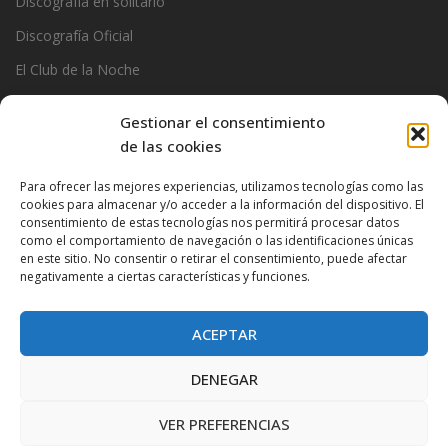
Discografía en solitario
Discografía Oficial
El Club de la Noche
Garage
Gestionar el consentimiento
Official Stats
de las cookies
Photos
Para ofrecer las mejores experiencias, utilizamos tecnologías como las
cookies para almacenar y/o acceder a la información del dispositivo. El
Ramoncin
consentimiento de estas tecnologías nos permitirá procesar datos
The Privados
como el comportamiento de navegación o las identificaciones únicas
en este sitio. No consentir o retirar el consentimiento, puede afectar
negativamente a ciertas características y funciones.
ACEPTAR
DENEGAR
VER PREFERENCIAS
Proudly powered by WordPress
|
Theme:
Very Simple Start
by