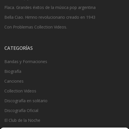
Flaca. Grandes éxitos de la música pop argentina
Bella Ciao. Himno revolucionario creado en 1943
Con Problemas Collection Videos.
CATEGORÍAS
Bandas y Formaciones
Biografía
Canciones
Collection Videos
Discografía en solitario
Discografía Oficial
El Club de la Noche