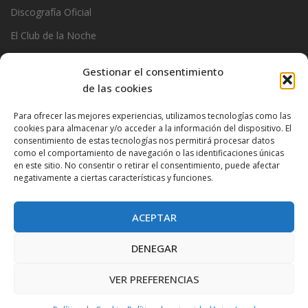
Discografía Oficial
El Club de la Noche
Garage
Gestionar el consentimiento
Official Stats
de las cookies
Photos
Para ofrecer las mejores experiencias, utilizamos tecnologías como las
Ramoncin
cookies para almacenar y/o acceder a la información del dispositivo. El
consentimiento de estas tecnologías nos permitirá procesar datos
The Privados
como el comportamiento de navegación o las identificaciones únicas
en este sitio. No consentir o retirar el consentimiento, puede afectar
negativamente a ciertas características y funciones.
ACEPTAR
DENEGAR
VER PREFERENCIAS
Proudly powered by WordPress
|
Theme:
Very Simple Start
by
Dessky.