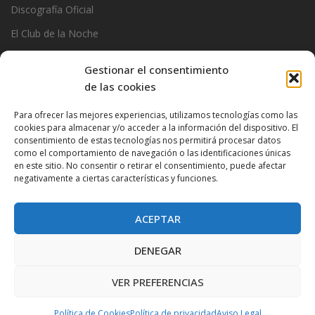
Discografía Oficial
El Club de la Noche
Garage
Gestionar el consentimiento
Official Stats
de las cookies
Photos
Para ofrecer las mejores experiencias, utilizamos tecnologías como las
cookies para almacenar y/o acceder a la información del dispositivo. El
Ramoncin
consentimiento de estas tecnologías nos permitirá procesar datos
The Privados
como el comportamiento de navegación o las identificaciones únicas
en este sitio. No consentir o retirar el consentimiento, puede afectar
negativamente a ciertas características y funciones.
ACEPTAR
DENEGAR
VER PREFERENCIAS
Proudly powered by WordPress
|
Theme:
Very Simple Start
by
Dessky.
Política de Cookies
Política de privacidad
Aviso Legal