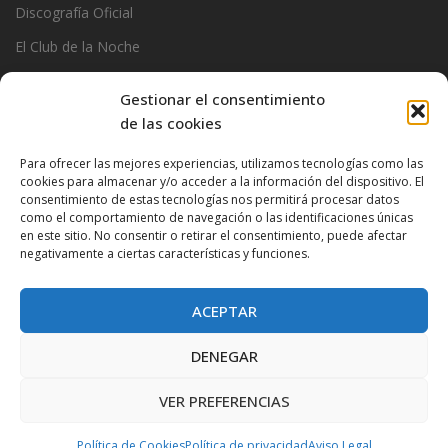
Discografía Oficial
El Club de la Noche
Garage
Gestionar el consentimiento
Official Stats
de las cookies
Photos
Para ofrecer las mejores experiencias, utilizamos tecnologías como las
Ramoncin
cookies para almacenar y/o acceder a la información del dispositivo. El
consentimiento de estas tecnologías nos permitirá procesar datos
The Privados
como el comportamiento de navegación o las identificaciones únicas
en este sitio. No consentir o retirar el consentimiento, puede afectar
negativamente a ciertas características y funciones.
ACEPTAR
DENEGAR
VER PREFERENCIAS
Proudly powered by WordPress
|
Theme:
Very Simple Start
by
Dessky.
Política de Cookies
Política de privacidad
Aviso Legal