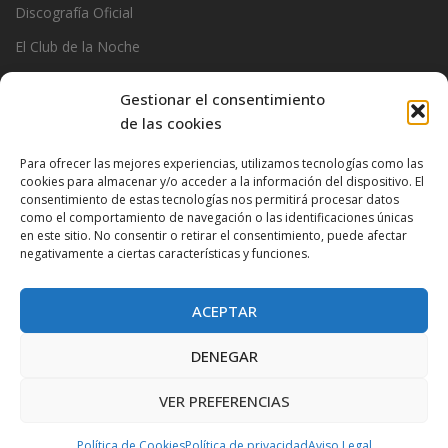
Discografía Oficial
El Club de la Noche
Garage
Gestionar el consentimiento
Official Stats
de las cookies
Photos
Para ofrecer las mejores experiencias, utilizamos tecnologías como las
Ramoncin
cookies para almacenar y/o acceder a la información del dispositivo. El
consentimiento de estas tecnologías nos permitirá procesar datos
The Privados
como el comportamiento de navegación o las identificaciones únicas
en este sitio. No consentir o retirar el consentimiento, puede afectar
negativamente a ciertas características y funciones.
ACEPTAR
DENEGAR
VER PREFERENCIAS
Proudly powered by WordPress
|
Theme:
Very Simple Start
by
Dessky.
Política de Cookies
Política de privacidad
Aviso Legal