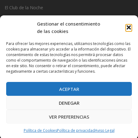
El Club de la Noche
Garage
Gestionar el consentimiento
Official Stats
de las cookies
Photos
Para ofrecer las mejores experiencias, utilizamos tecnologías como las
cookies para almacenar y/o acceder a la información del dispositivo. El
Ramoncin
consentimiento de estas tecnologías nos permitirá procesar datos
The Privados
como el comportamiento de navegación o las identificaciones únicas
en este sitio. No consentir o retirar el consentimiento, puede afectar
negativamente a ciertas características y funciones.
ACEPTAR
DENEGAR
VER PREFERENCIAS
Proudly powered by WordPress
|
Theme:
Very Simple Start
by
Dessky.
Política de Cookies
Política de privacidad
Aviso Legal