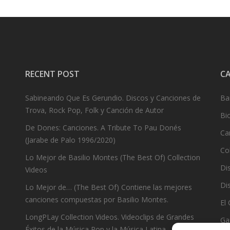
RECENT POST
C
Sabineando Que Es Gerundio. Discos y Canciones de
Ba
Trova, Rock Pop, Folk y Canción de Autor
Bi
De Dones: Canciones. A Tribute To Pau Donés
Ca
(Jarabe de Palo 1996/2020)
Co
Lo Mejor de Basilio Montes (The Best Of) Collection
Dis
Videos
Dis
Lo Mejor de… (The Best Of) Contiene las mejores
canciones compuestas por Basilio Montes.
El
LongPLay Collection Videos. Videoclips de Grandes
Ga
Éxitos de la Música Pop y la Música Latina.