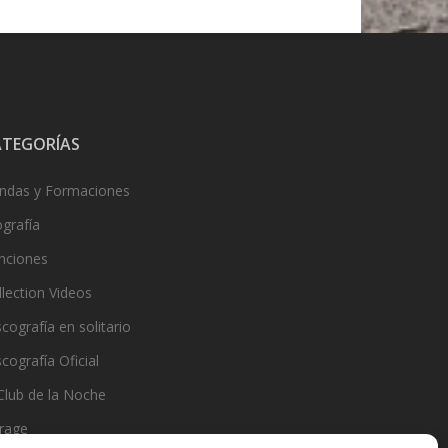
ATEGORÍAS
ndas y Formaciones
ografía
nciones
llection Videos
cografía en solitario
cografía Oficial
 Club de la Noche
rage