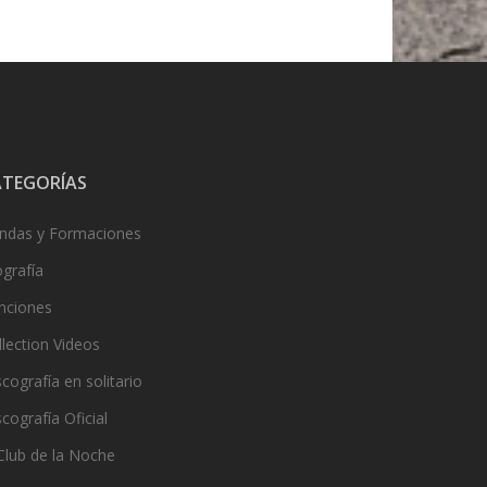
ATEGORÍAS
ndas y Formaciones
ografía
nciones
llection Videos
cografía en solitario
cografía Oficial
 Club de la Noche