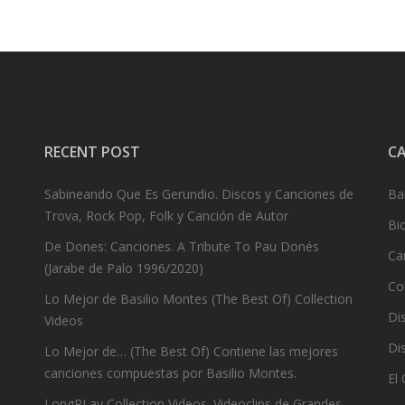
RECENT POST
C
Sabineando Que Es Gerundio. Discos y Canciones de
Ba
Trova, Rock Pop, Folk y Canción de Autor
Bi
De Dones: Canciones. A Tribute To Pau Donés
Ca
(Jarabe de Palo 1996/2020)
Co
Lo Mejor de Basilio Montes (The Best Of) Collection
Dis
Videos
Dis
Lo Mejor de… (The Best Of) Contiene las mejores
canciones compuestas por Basilio Montes.
El
LongPLay Collection Videos. Videoclips de Grandes