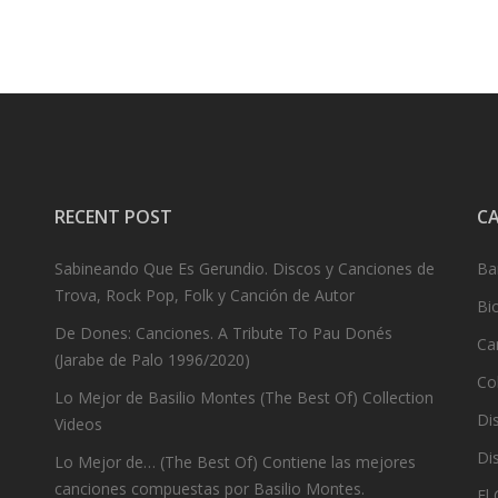
RECENT POST
C
Sabineando Que Es Gerundio. Discos y Canciones de
Ba
Trova, Rock Pop, Folk y Canción de Autor
Bi
De Dones: Canciones. A Tribute To Pau Donés
Ca
(Jarabe de Palo 1996/2020)
Co
Lo Mejor de Basilio Montes (The Best Of) Collection
Dis
Videos
Dis
Lo Mejor de… (The Best Of) Contiene las mejores
canciones compuestas por Basilio Montes.
El