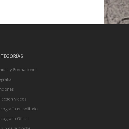
ATEGORÍAS
ndas y Formaciones
ografía
nciones
llection Videos
cografía en solitario
cografía Oficial
 Club de la Noche