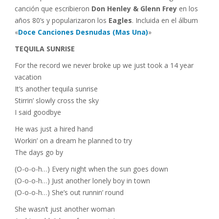
canción que escribieron
Don Henley & Glenn Frey
en los
años 80’s y popularizaron los
Eagles
. Incluida en el álbum
«
Doce Canciones Desnudas (Mas Una)
»
TEQUILA SUNRISE
For the record we never broke up we just took a 14 year
vacation
It’s another tequila sunrise
Stirrin’ slowly cross the sky
I said goodbye
He was just a hired hand
Workin’ on a dream he planned to try
The days go by
(O-o-o-h…) Every night when the sun goes down
(O-o-o-h…) Just another lonely boy in town
(O-o-o-h…) She’s out runnin’ round
She wasn’t just another woman