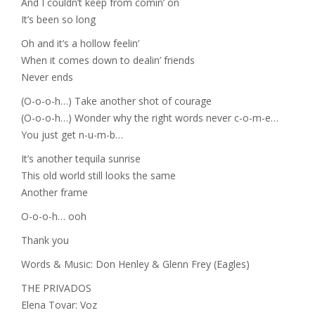
And I couldn’t keep from comin’ on
It’s been so long
Oh and it’s a hollow feelin’
When it comes down to dealin’ friends
Never ends
(O-o-o-h…) Take another shot of courage
(O-o-o-h…) Wonder why the right words never c-o-m-e…
You just get n-u-m-b…
It’s another tequila sunrise
This old world still looks the same
Another frame
O-o-o-h… ooh
Thank you
Words & Music: Don Henley & Glenn Frey (Eagles)
THE PRIVADOS
Elena Tovar: Voz