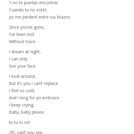
Y no te puedas encontrar
Cuando tu no estés
yo me perderé entre tus brazos
Since you’ve gone,
I’ve been lost
Without trace
I dream at night,
I can only
See your face
I look around,
But it’s you i can’t replace
I feel so cold,
And i long for yo embrace
I keep crying,
Baby, baby please
tu tu ru ru!!
Oh, can’t you see