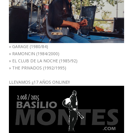
»
GARAGE (1980/84)
»
RAMONCIN (1984/2000)
»
EL CLUB DE LA NOCHE (1985/92)
»
THE PRIVADOS (1992/1995)
LLEVAMOS ¡¡17 AÑOS ONLINE!!