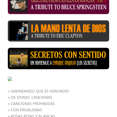
»
SABINEANDO QUE ES GERUNDIO
»
DE DONES: CANCIONES
»
CANCIONES PROHIBIDAS
»
CON PROBLEMAS
»
ROSAS ROJAS Y BLANCAS