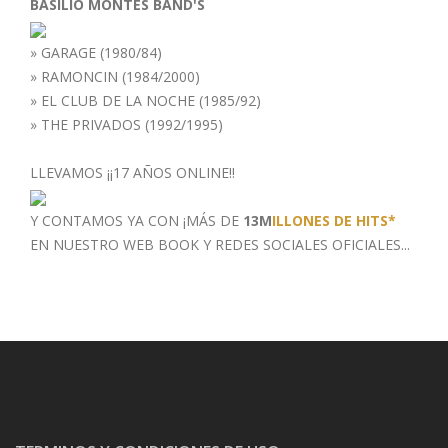
BASILIO MONTES BAND'S
»
GARAGE (1980/84)
»
RAMONCIN (1984/2000)
»
EL CLUB DE LA NOCHE (1985/92)
»
THE PRIVADOS (1992/1995)
LLEVAMOS ¡¡17 AÑOS ONLINE!!
Y CONTAMOS YA CON ¡MÁS DE
13M
ILLONES DE HITS*
EN NUESTRO WEB BOOK
Y REDES SOCIALES OFICIALES...