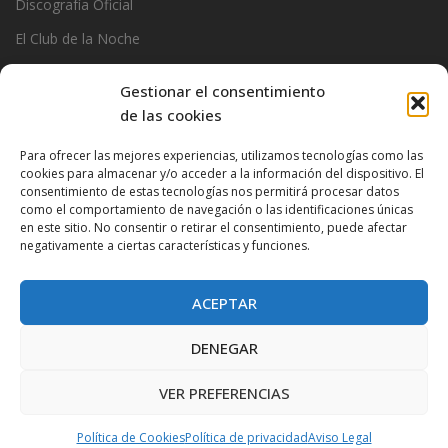
Discografía Oficial
El Club de la Noche
Garage
Gestionar el consentimiento
Official Stats
de las cookies
Photos
Para ofrecer las mejores experiencias, utilizamos tecnologías como las
cookies para almacenar y/o acceder a la información del dispositivo. El
Ramoncin
consentimiento de estas tecnologías nos permitirá procesar datos
The Privados
como el comportamiento de navegación o las identificaciones únicas
en este sitio. No consentir o retirar el consentimiento, puede afectar
negativamente a ciertas características y funciones.
ACEPTAR
DENEGAR
VER PREFERENCIAS
Proudly powered by WordPress
|
Theme:
Very Simple Start
by
Dessky.
Política de Cookies
Política de privacidad
Aviso Legal