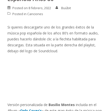
Posted on
8 febrero, 2022
Buúbit
Posted in
Canciones
Si quieres descargarte uno de los grandes éxitos de la
música pop española de los años 80’s en formato audio,
puedes hacerlo dándole clic a la flechita habilitada para
descargas. Esta situada en la parte derecha del playlist,
debajo del logo de Soundcloud.
Versión personalizada de
Basilio Montes
incluida en el
álbum «
Only Cover’s
» de este gran éxito de la música pop