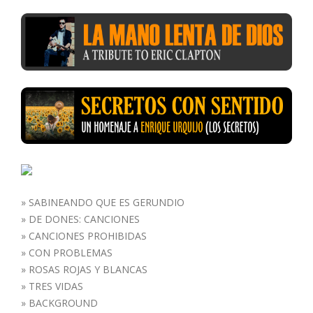
»
SABINEANDO QUE ES GERUNDIO
»
DE DONES: CANCIONES
»
CANCIONES PROHIBIDAS
»
CON PROBLEMAS
»
ROSAS ROJAS Y BLANCAS
»
TRES VIDAS
»
BACKGROUND