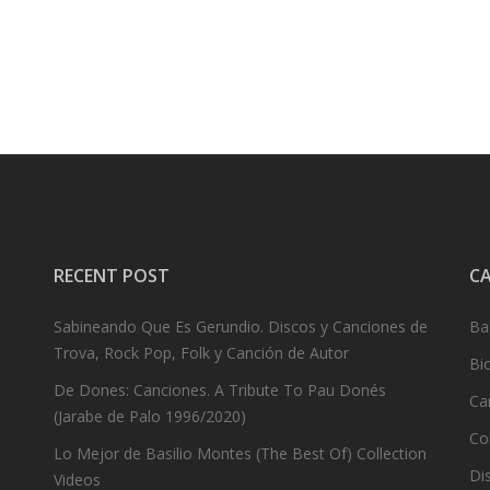
RECENT POST
C
Sabineando Que Es Gerundio. Discos y Canciones de
Ba
Trova, Rock Pop, Folk y Canción de Autor
Bi
De Dones: Canciones. A Tribute To Pau Donés
Ca
(Jarabe de Palo 1996/2020)
Co
Lo Mejor de Basilio Montes (The Best Of) Collection
Dis
Videos