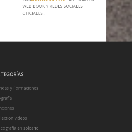
WEB BOOK
Y REDES SOCIALES
OFICIALES...
ATEGORÍAS
ndas y Formaciones
ografía
nciones
llection Videos
cografía en solitario