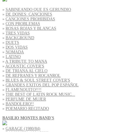
»
SABINEANDO QUE ES GERUNDIO
»
DE DONES: CANCIONES
»
CANCIONES PROHIBIDAS
»
CON PROBLEMAS
»
ROSAS ROJAS Y BLANCAS
»
TRES VIDAS
»
BACKGROUND
»
DUETS
»
DOS VIDAS
»
NOMADA
»
LATINO
»
A TRIBUTE TO MANA
»
ACOUSTIC COVER'S
»
DE TRIANA AL CIELO
»
DE REFRANES Y ROCANROL
»
BLUES & SOUL STREET COVER'S
»
GRANDES EXITOS DEL POP ESPAÑOL
»
FLAMENQUITO!!!!
»
THE BEST OF LATIN ROCK MUSIC...
»
PERFUME DE MUJER
»
BANDOLERO!!
»
POEMARIO RECITADO
BASILIO MONTES BAND'S
»
GARAGE (1980/84)