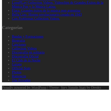
LongPLay Collection Videos. Videoclips de Grandes Éxitos de la
Música Pop y la Música Latina.
Flaca. Grandes éxitos de la música pop argentina
Bella Ciao. Himno revolucionario creado en 1943
Con Problemas Collection Videos.
Categorías
Bandas y Formaciones
Biografía
Canciones
Collection Videos
Discografía en solitario
Discografía Oficial
El Club de la Noche
Garage
Official Stats
Photos
Ramoncin
The Privados
Proudly powered by WordPress
|
Theme:
Very Simple Start
by Dessky.