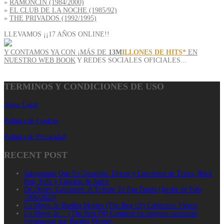
»
RAMONCIN (1984/2000)
»
EL CLUB DE LA NOCHE (1985/92)
»
THE PRIVADOS (1992/1995)
LLEVAMOS ¡¡17 AÑOS ONLINE!!
Y CONTAMOS YA CON ¡MÁS DE
13M
ILLONES DE HITS*
EN
NUESTRO WEB BOOK
Y REDES SOCIALES OFICIALES...
TERMINOS Y CONDICIONES DE USO
Aviso Legal
Politica de Cookies
Politica de Privacidad
RECENT POST
Sabineando Que Es Gerundio. Discos y Canciones de Trova, Rock
Pop, Folk y Canción de Autor
De Dones: Canciones. A Tribute To Pau Donés (Jarabe de Palo
1996/2020)
Lo Mejor de Basilio Montes (The Best Of) Collection Videos
Lo Mejor de… (The Best Of) Contiene las mejores canciones
compuestas por Basilio Montes.