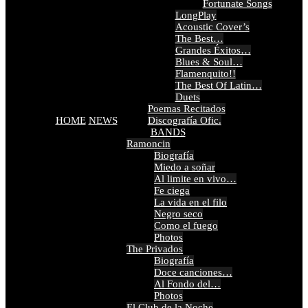
Fortunate Songs
LongPlay
Acoustic Cover’s
The Best…
Grandes Éxitos…
Blues & Soul…
Flamenquito!!
The Best Of Latin…
Duets
Poemas Recitados
HOME
NEWS
Discografía Ofic.
BANDS
Ramoncin
Biografía
Miedo a soñar
Al limite en vivo…
Fe ciega
La vida en el filo
Negro seco
Como el fuego
Photos
The Privados
Biografía
Doce canciones…
Al Fondo del…
Photos
El Club de la Noche