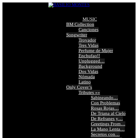
Skip
to
content
MUSIC
BM Collection
Canciones
Songwriter
Trovador
Tres Vidas
Perfume de Mujer
Enchufao!!
Unplugged…
Background
Dos Vidas
Nómada
Latino
Only Cover’s
Tributes »»
Sabineando…
Con Problemas
Rosas Rojas…
De Triana al Cielo
De Refranes y…
Greetings From…
La Mano Lenta…
Secretos con…