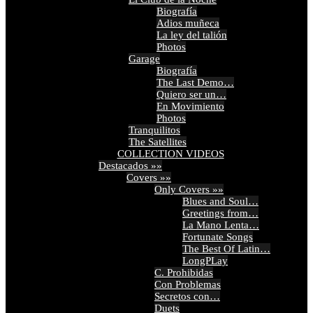
Biografía
Adios muñeca
La ley del talión
Photos
Garage
Biografía
The Last Demo…
Quiero ser un…
En Movimiento
Photos
Tranquilitos
The Satellites
COLLECTION VIDEOS
Destacados »»
Covers »»
Only Covers »»
Blues and Soul…
Greetings from…
La Mano Lenta…
Fortunate Songs
The Best Of Latin…
LongPLay
C. Prohibidas
Con Problemas
Secretos con…
Duets