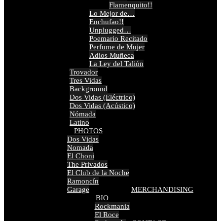
Flamenquito!!
Lo Mejor de…
Enchufao!!
Unplugged…
Poemario Recitado
Perfume de Mujer
Adios Muñeca
La Ley del Talión
Trovador
Tres Vidas
Background
Dos Vidas (Eléctrico)
Dos Vidas (Acústico)
Nómada
Latino
PHOTOS
Dos Vidas
Nomada
El Choni
The Privados
El Club de la Noche
Ramoncín
Garage
MERCHANDISING
BIO
Rockmania
El Roce