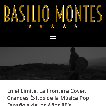
Skip
to
content
En el Limite. La Frontera Cover.
Grandes Éxitos de la Música Pop
Española de los Años 80’s