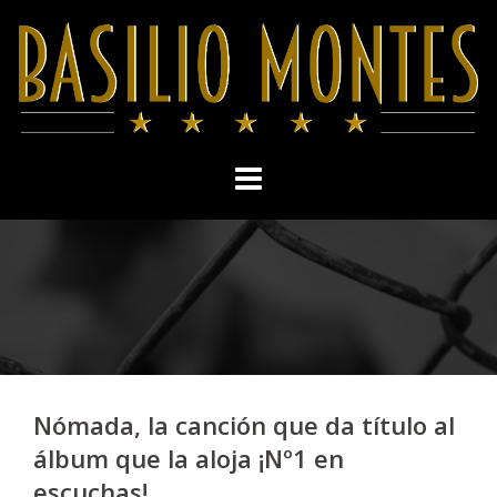
Skip
to
content
Nómada, la canción que da título al
álbum que la aloja ¡Nº1 en
escuchas!