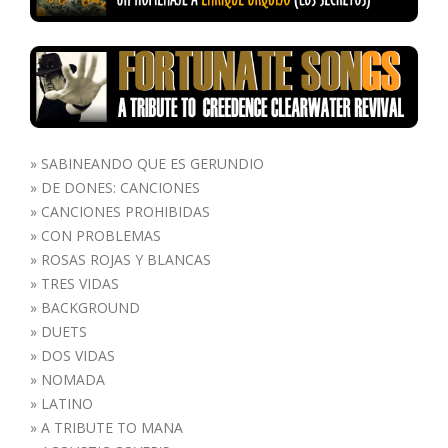
»
SABINEANDO QUE ES GERUNDIO
»
DE DONES: CANCIONES
»
CANCIONES PROHIBIDAS
»
CON PROBLEMAS
»
ROSAS ROJAS Y BLANCAS
»
TRES VIDAS
»
BACKGROUND
»
DUETS
»
DOS VIDAS
»
NOMADA
»
LATINO
»
A TRIBUTE TO MANA