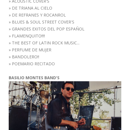
»
ACOUSTIC COVER'S
»
DE TRIANA AL CIELO
»
DE REFRANES Y ROCANROL
»
BLUES & SOUL STREET COVER'S
»
GRANDES EXITOS DEL POP ESPAÑOL
»
FLAMENQUITO!!!!
»
THE BEST OF LATIN ROCK MUSIC...
»
PERFUME DE MUJER
»
BANDOLERO!!
»
POEMARIO RECITADO
BASILIO MONTES BAND'S