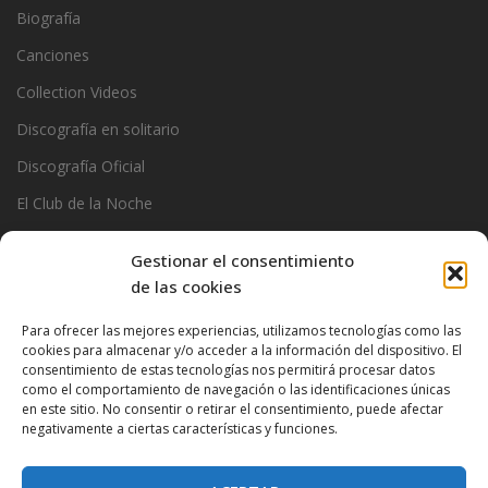
Biografía
Canciones
Collection Videos
Discografía en solitario
Discografía Oficial
El Club de la Noche
Garage
Gestionar el consentimiento
Official Stats
de las cookies
Photos
Para ofrecer las mejores experiencias, utilizamos tecnologías como las
cookies para almacenar y/o acceder a la información del dispositivo. El
Ramoncin
consentimiento de estas tecnologías nos permitirá procesar datos
The Privados
como el comportamiento de navegación o las identificaciones únicas
en este sitio. No consentir o retirar el consentimiento, puede afectar
negativamente a ciertas características y funciones.