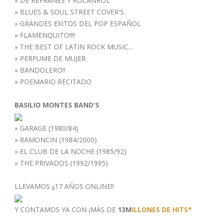
»
DE REFRANES Y ROCANROL
»
BLUES & SOUL STREET COVER'S
»
GRANDES EXITOS DEL POP ESPAÑOL
»
FLAMENQUITO!!!!
»
THE BEST OF LATIN ROCK MUSIC...
»
PERFUME DE MUJER
»
BANDOLERO!!
»
POEMARIO RECITADO
BASILIO MONTES BAND'S
»
GARAGE (1980/84)
»
RAMONCIN (1984/2000)
»
EL CLUB DE LA NOCHE (1985/92)
»
THE PRIVADOS (1992/1995)
LLEVAMOS ¡¡17 AÑOS ONLINE!!
Y CONTAMOS YA CON ¡MÁS DE
13M
ILLONES DE HITS*