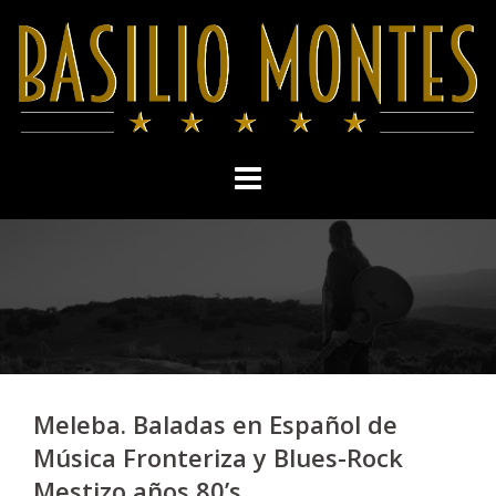
Skip
to
content
Meleba. Baladas en Español de
Música Fronteriza y Blues-Rock
Mestizo años 80’s