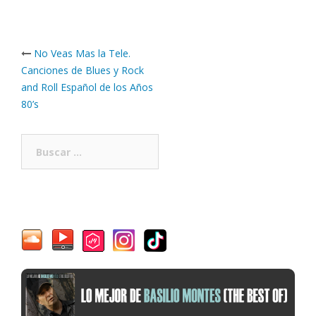
Post
No Veas Mas la Tele.
navigation
Canciones de Blues y Rock
and Roll Español de los Años
80’s
Buscar: