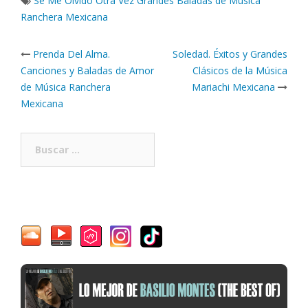
Se Me Olvido Otra Vez Grandes Baladas de Música
Ranchera Mexicana
Post
Prenda Del Alma.
Soledad. Éxitos y Grandes
navigation
Canciones y Baladas de Amor
Clásicos de la Música
de Música Ranchera
Mariachi Mexicana
Mexicana
Buscar: