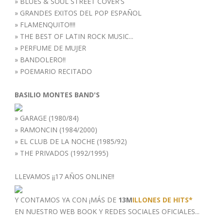
»
BLUES & SOUL STREET COVER'S
»
GRANDES EXITOS DEL POP ESPAÑOL
»
FLAMENQUITO!!!!
»
THE BEST OF LATIN ROCK MUSIC...
»
PERFUME DE MUJER
»
BANDOLERO!!
»
POEMARIO RECITADO
BASILIO MONTES BAND'S
»
GARAGE (1980/84)
»
RAMONCIN (1984/2000)
»
EL CLUB DE LA NOCHE (1985/92)
»
THE PRIVADOS (1992/1995)
LLEVAMOS ¡¡17 AÑOS ONLINE!!
Y CONTAMOS YA CON ¡MÁS DE
13M
ILLONES DE HITS*
EN NUESTRO WEB BOOK
Y REDES SOCIALES OFICIALES...