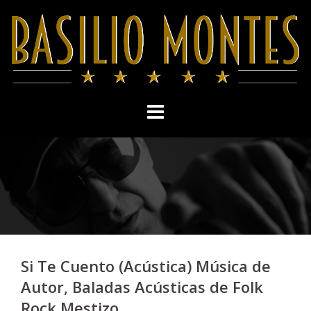
Skip
to
content
Si Te Cuento (Acústica) Música de
Autor, Baladas Acústicas de Folk
Rock Mestizo