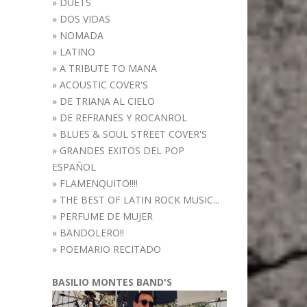
»
DUETS
»
DOS VIDAS
»
NOMADA
»
LATINO
»
A TRIBUTE TO MANA
»
ACOUSTIC COVER'S
»
DE TRIANA AL CIELO
»
DE REFRANES Y ROCANROL
»
BLUES & SOUL STREET COVER'S
»
GRANDES EXITOS DEL POP
ESPAÑOL
»
FLAMENQUITO!!!!
»
THE BEST OF LATIN ROCK MUSIC...
»
PERFUME DE MUJER
»
BANDOLERO!!
»
POEMARIO RECITADO
BASILIO MONTES BAND'S