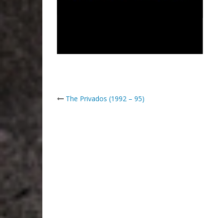
Post
The Privados (1992 – 95)
navigation