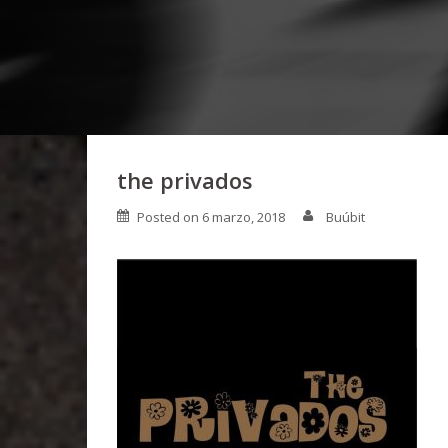
the privados
Posted on
6 marzo, 2018
Buúbit