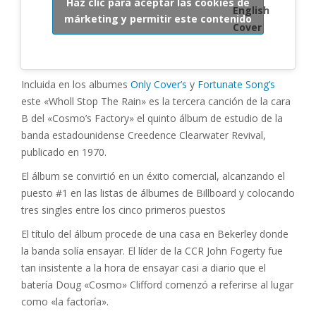
Haz clic para aceptar las cookies de
English
márketing y permitir este contenido
Cover
Incluida en los albumes
Only Cover’s
y
Fortunate Song’s
este «Wholl Stop The Rain» es la tercera canción de la cara
B del «Cosmo’s Factory» el quinto álbum de estudio de la
banda estadounidense Creedence Clearwater Revival,
publicado en 1970.
El álbum se convirtió en un éxito comercial, alcanzando el
puesto #1 en las listas de álbumes de Billboard y colocando
tres singles entre los cinco primeros puestos
El título del álbum procede de una casa en Bekerley donde
la banda solía ensayar. El líder de la CCR John Fogerty fue
tan insistente a la hora de ensayar casi a diario que el
batería Doug «Cosmo» Clifford comenzó a referirse al lugar
como «la factoría».