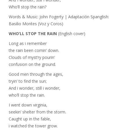
Who’ll stop the rain?
Words & Music: John Fogerty | Adaptación Spanglish:
Basilio Montes (Voz y Coros)
WHO’LL STOP THE RAIN
(English cover)
Long as i remember
the rain been comin’ down.
Clouds of myst’ry pourin’
confusion on the ground.
Good men through the ages,
tryin’ to find the sun;
And i wonder, still i wonder,
who’ll stop the rain.
I went down virginia,
seekin’ shelter from the storm.
Caught up in the fable,
i watched the tower grow.