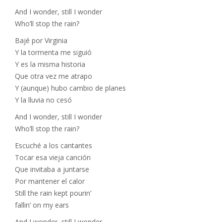
And I wonder, still I wonder
Who’ll stop the rain?
Bajé por Virginia
Y la tormenta me siguió
Y es la misma historia
Que otra vez me atrapo
Y (aunque) hubo cambio de planes
Y la lluvia no cesó
And I wonder, still I wonder
Who’ll stop the rain?
Escuché a los cantantes
Tocar esa vieja canción
Que invitaba a juntarse
Por mantener el calor
Still the rain kept pourin’
fallin’ on my ears
And I wonder, still I wonder,