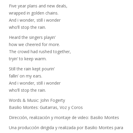
Five year plans and new deals,
wrapped in golden chains.
And i wonder, still i wonder
who’ll stop the rain.
Heard the singers playin’
how we cheered for more.
The crowd had rushed together,
tryin’ to keep warm.
Still the rain kept pourin’
fallin’ on my ears.
And i wonder, still i wonder
who’ll stop the rain.
Words & Music: John Fogerty
Basilio Montes: Guitarras, Voz y Coros
Dirección, realización y montaje de video: Basilio Montes
Una producción dirigida y realizada por Basilio Montes para