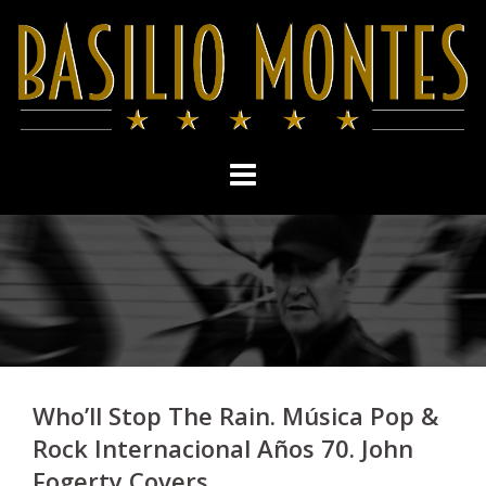
Skip
to
content
Who’ll Stop The Rain. Música Pop &
Rock Internacional Años 70. John
Fogerty Covers